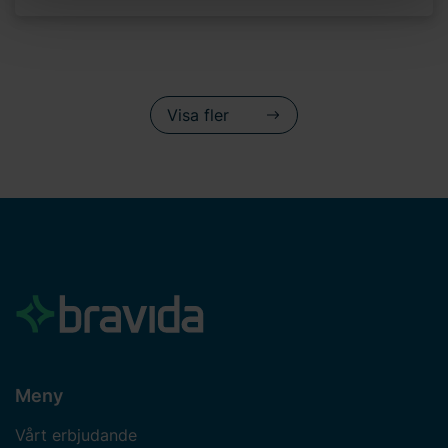
personuppgiftsansvarig för cookies och behandlingen av
dina personuppgifter. Läs mer
här
om användningen av
cookies och läs mer i vår
integritetspolicy
om hur vi
behandlar personuppgifter och hur du kan kontakta oss.
Ange ditt samtyckes-ID och datum för när du kontaktade
Visa fler
oss gällande ditt samtycke.
Meny
Vårt erbjudande