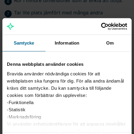
Rör i mindre dimensioner som är enkla att dölja.
Tar lite plats jämfört med många andra
brandskyddslösningar.
Skyddar känslig utrustning.
Samtycke
Information
Om
Ett säkert och effektivt brandskydd.
Kräver lite underhåll.
Denna webbplats använder cookies
Bravida använder nödvändiga cookies för att
webbplatsen ska fungera för dig. För alla andra ändamål
För att kunna ta del av det här materialet så
krävs ditt samtycke. Du kan samtycka till följande
behöver du godkänna användande av
cookies som förbättrar din upplevelse:
cookies.
-Funktionella
-Statistik
Klicka här för att ändra inställningarna för
-Marknadsföring
cookies
Vi använder enhetsidentifierare för att anpassa innehållet
och annonserna till användarna, tillhandahålla funktioner