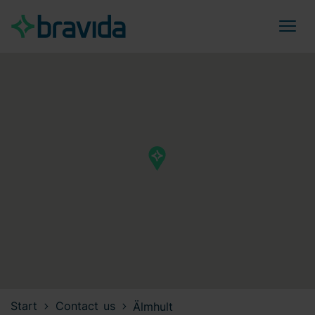
Start
Contact us
Älmhult