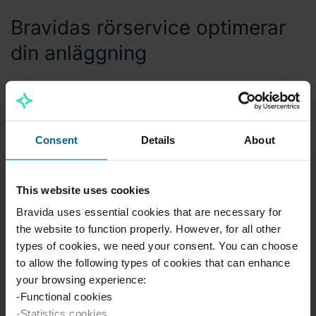
Bravidas rörservice optimerar
din anläggning
Bravidas rörservice innebär regelbundna genomgångar
av VS-anläggningen där våra rörmokare byter ut
gamla packningar, kontrollerar rören och förebygger
Consent
Details
About
risken för läckage och fuktskador. Dessutom kan vi
optimera ditt värmesystem med en ny, miljövänlig
värmepump, termostatbyte och injusteringar. Efter
This website uses cookies
dessa åtgärder ka du glädjas av lägre
Bravida uses essential cookies that are necessary for
energianvändning och en effektiv värmeförsörjning.
the website to function properly. However, for all other
types of cookies, we need your consent. You can choose
to allow the following types of cookies that can enhance
your browsing experience:
-Functional cookies
-Statistics cookies