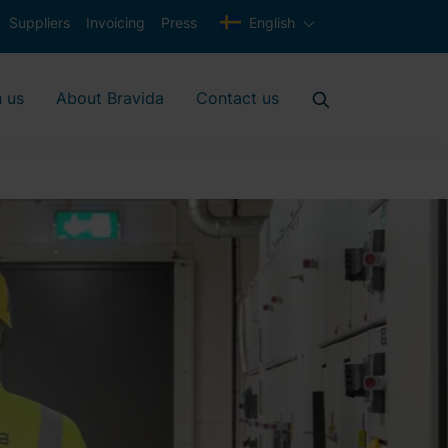
Suppliers
Invoicing
Press
English
 us
About Bravida
Contact us