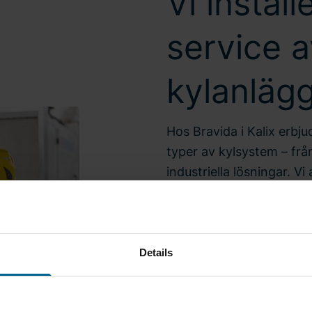
Vi instal
service a
kylanläg
Hos Bravida i Kalix erbju
typer av kylsystem – från
industriella lösningar. V
köldmedier och miljövän
ammoniak, alltid med fok
Vi tar hand om hela proc
Details
installation och driftsä
service och förebyggande
på din anläggning och un