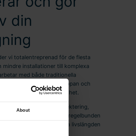
lerar och gör
v din
gning
der vi totalentreprenad för de flesta
 mindre installationer till komplexa
i arbetar med både traditionella
liga alternativ som CO₂, propan och
us på säkerhet och hållbarhet.
essen: behovsanalys, projektering,
About
ttning. Dessutom erbjuder vi regelbunden
 underhåll för att förlänga livslängden
dvika driftstopp.