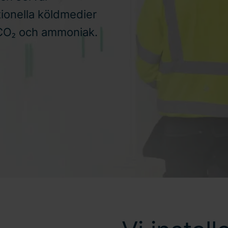
ionella köldmedier
 CO₂ och ammoniak.