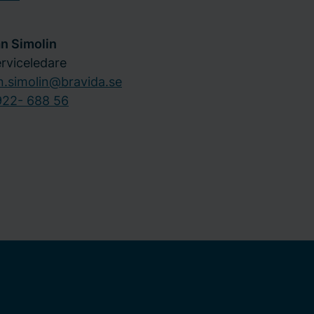
n Simolin
rviceledare
n.simolin@bravida.se
922- 688 56