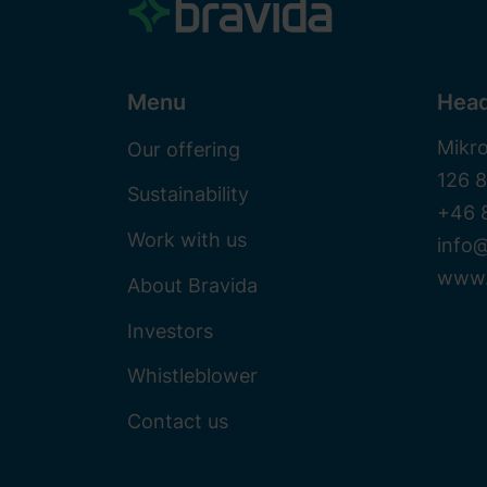
Menu
Head
Mikr
Our offering
126 
Sustainability
+46 
Work with us
info@
www.
About Bravida
Investors
Whistleblower
Contact us