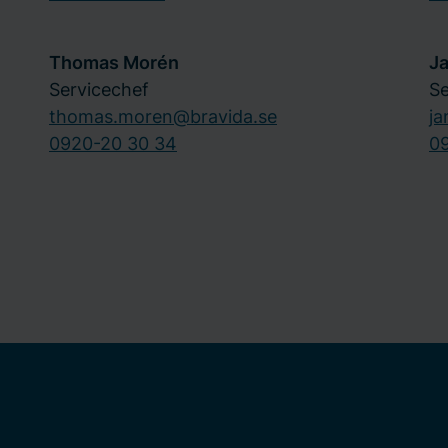
Thomas Morén
Ja
Servicechef
Se
thomas.moren@bravida.se
ja
0920-20 30 34
0