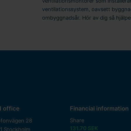
ventilationsmontörer som installerar
ventilationssystem, oavsett byggnad
ombyggnadsår. Hör av dig så hjälper
 office
Financial information
Share
ofonvägen 28
131.70 SEK
81 Stockholm