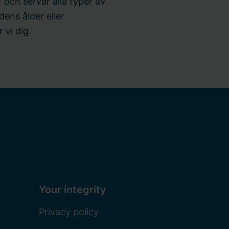
 och servar alla typer av
ens ålder eller
 vi dig.
Your integrity
Privacy policy