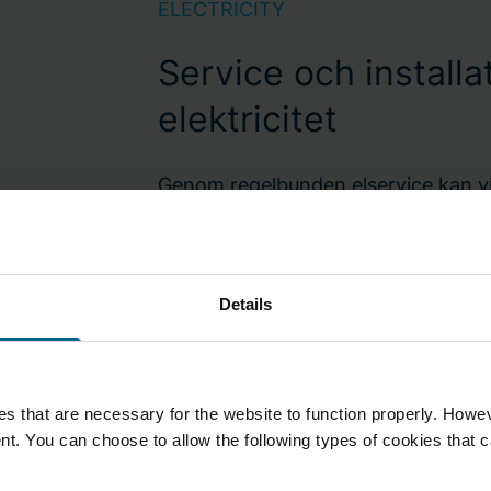
ELECTRICITY
Service och installa
elektricitet
Genom regelbunden elservice kan vi
avbrott och andra otrevliga överraskn
är nämligen ofta dolda och riskerna 
blotta ögat. Därför gör vi jobbet åt di
Details
fungerar som det ska. Vi har kunniga
typer av ellinstallationer, oavsett o
underhåll eller akuta åtgärder.
s that are necessary for the website to function properly. Howeve
t. You can choose to allow the following types of cookies that