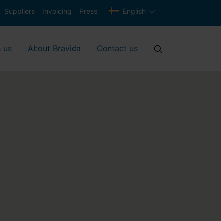
Suppliers
Invoicing
Press
English
 us
About Bravida
Contact us