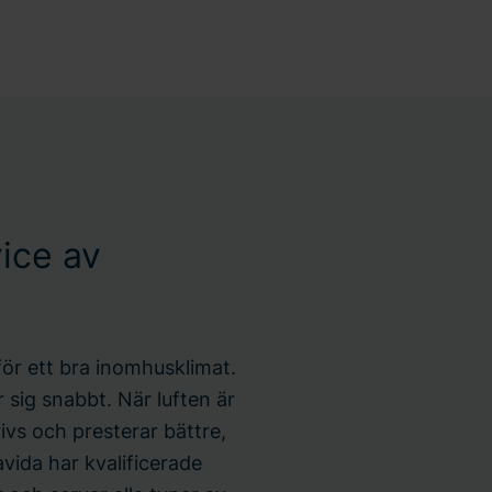
vice av
för ett bra inomhusklimat.
 sig snabbt. När luften är
rivs och presterar bättre,
vida har kvalificerade