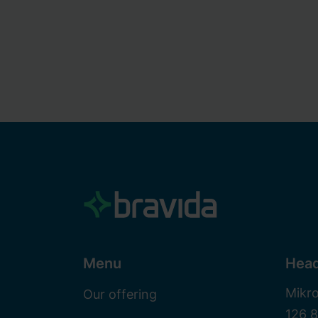
Menu
Head
Mikr
Our offering
126 