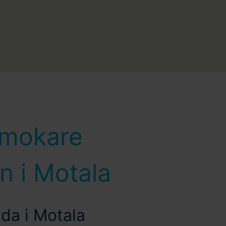
örmokare
on i Motala
ida i Motala