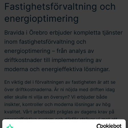
Fastighetsförvaltning och
energioptimering
Bravida i Örebro erbjuder kompletta tjänster
inom fastighetsförvaltning och
energioptimering – från analys av
driftkostnader till implementering av
moderna och energieffektiva lösningar.
En viktig del i förvaltningen av fastigheten är att se
över driftkostnaderna. Är ni nöjda med driften idag
eller skulle ni vilja en översyn? Vi erbjuder både
insikter, kontroller och moderna lösningar av hög
kvalitet. Vårt arbetssätt präglas av dagens krav på
energieffektiva system och därför strävar vi mot att
sänka din energianvändning och samtidigt ge dig