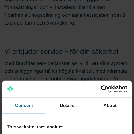
förutsättningar och vi installerar bland annat
fiberkablar, högspänning och säkerhetssystem som till
exempel larm och övervakning.
Vi erbjuder service – för din säkerhet
Med Bravidas servicetjänster ser vi till att dina system
och anläggningar håller högsta kvalitet, med minimala
driftstörningar och kontinuerliga uppdateringar. Vi
bistår med optimeringsåtgärder som effektiviserar
dina installationer och vi integrerar dina
säkerhetssystem med smarta lösningar. Välkommen
Consent
Details
About
att kontakta oss på Bravida i Österbybruk om du vill
veta mer om våra tjänster och erbjudanden!
This website uses cookies