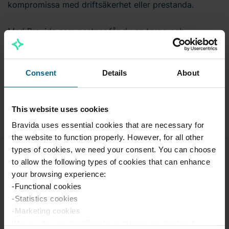
kompromissa med driftsäkerhet eller prestanda.
Med Bravida som partner får du en trygg och
långsiktig lösning, där vi även erbjuder förebyggande
underhåll och snabb service vid behov.
Consent
Details
About
Läs mer om våra kylinstallationer
This website uses cookies
Bravida uses essential cookies that are necessary for
the website to function properly. However, for all other
types of cookies, we need your consent. You can choose
to allow the following types of cookies that can enhance
Kontakt
your browsing experience:
-Functional cookies
-Statistics cookies
BRAVIDA KYLA
-Marketing cookies
08-695 20 90
We use device identifiers to customize content and
cooling.sthlm@bravida.se