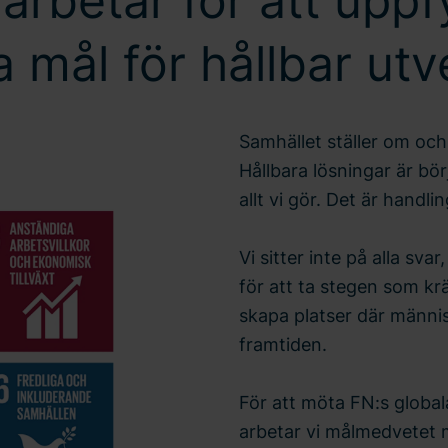
arbetar för att uppf
a mål för hållbar utv
Samhället ställer om och
Hållbara lösningar är bör
allt vi gör. Det är handl
Vi sitter inte på alla sva
för att ta stegen som kr
skapa platser där männis
framtiden.
För att möta FN:s global
arbetar vi målmedvetet 