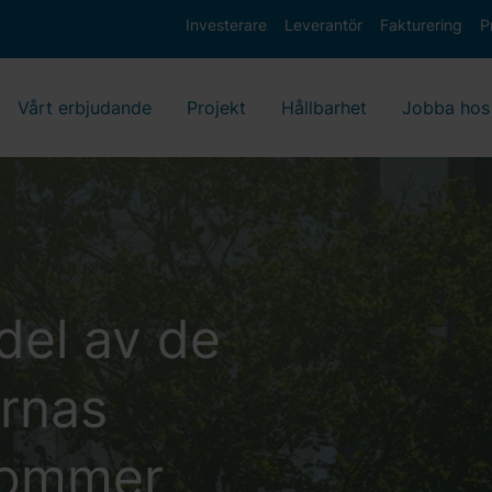
Investerare
Leverantör
Fakturering
P
Vårt erbjudande
Projekt
Hållbarhet
Jobba hos
del av de
ernas
kommer