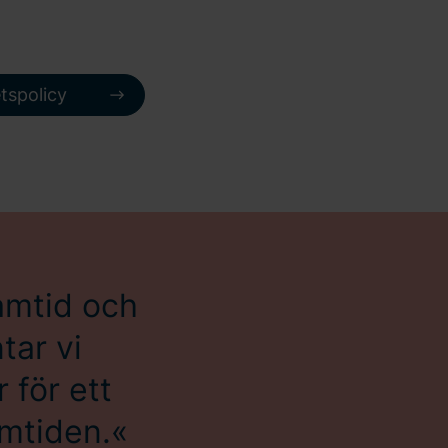
etspolicy
ramtid och
ntar vi
 för ett
amtiden.