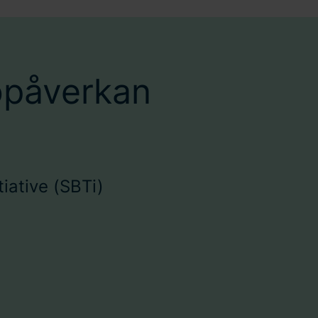
öpåverkan​
iative (SBTi)