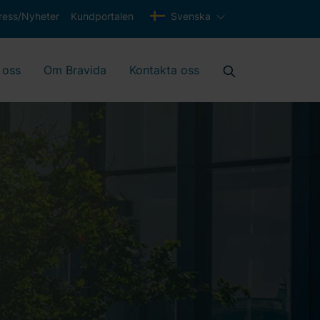
ress/Nyheter
Kundportalen
Svenska
 oss
Om Bravida
Kontakta oss