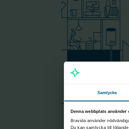
Samtycke
2029
- 42 %
Denna webbplats använder 
Bravida använder nödvändiga 
Du kan samtycka till följand