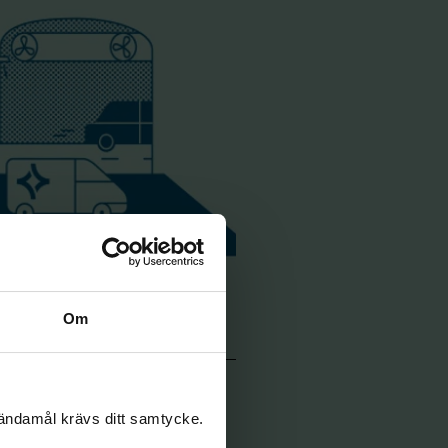
Om
2045
CO
=0
2
 ändamål krävs ditt samtycke.