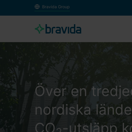
Bravida Group
Över en tredje
nordiska länd
CO
-utsläpp 