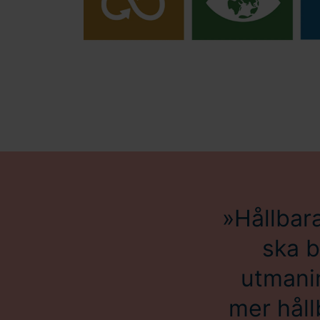
Hållbara
ska bl
utmanin
mer håll