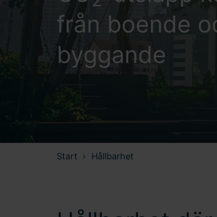
2
från boende o
byggande
Start
Hållbarhet