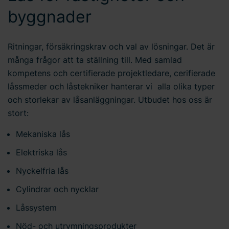
behandlar personuppgifter och hur du kan kontakta oss.
byggnader
Ange ditt samtyckes-ID och datum för när du kontaktade
oss gällande ditt samtycke.
Ritningar, försäkringskrav och val av lösningar. Det är
många frågor att ta ställning till. Med samlad
kompetens och certifierade projektledare, cerifierade
låssmeder och låstekniker hanterar vi alla olika typer
och storlekar av låsanläggningar. Utbudet hos oss är
stort:
Mekaniska lås
Elektriska lås
Nyckelfria lås
Cylindrar och nycklar
Låssystem
Nöd- och utrymningsprodukter