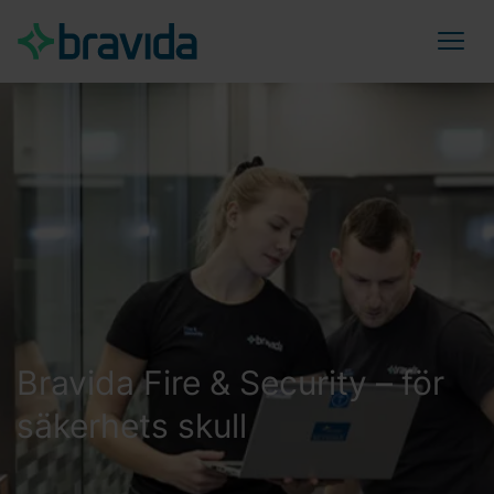
Bravida Fire & Security – för
säkerhets skull