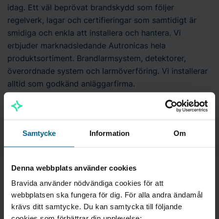
idag. Ett väl beprövat brandskydd som följer
regelverk, lagar och certifieringar som samtidigt är
smidiga och enkla att installera och hantera. Vi
erbjuder marknadsledande Autronicas hela
produktsortiment. Brandlarmsystem, detektorer,
överordnade system och larmöverföring. Vi installerar
alltid som godkänd anläggarfirma.
Våra brandlarmslösningar
Samtycke
Information
Om
Denna webbplats använder cookies
Bravida använder nödvändiga cookies för att
webbplatsen ska fungera för dig. För alla andra ändamål
krävs ditt samtycke. Du kan samtycka till följande
cookies som förbättrar din upplevelse: