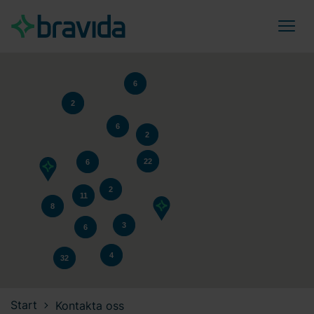
3
2
6
2
6
2
22
6
2
11
8
3
6
4
32
Start
Kontakta oss