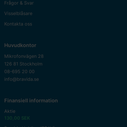
Frågor & Svar
Karlskrona - EL, VS, Kyla
Visselblåsare
Karlskrona - Tvätt & Storkök
Kontakta oss
Karlstad
Kinna
Huvudkontor
Kiruna
Mikrofonvägen 28
Klippan
126 81 Stockholm
08-695 20 00
Kristianstad
info@bravida.se
Kristinehamn
Finansiell information
L
Aktie
Landskrona
130,00 SEK
Landskrona (Bravida Prenad AB)