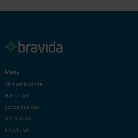
J
Järpen
Järvsö
Jönköping
Jönköping - Fire & Security
Meny
K
Vårt erbjudande
Kalix
Hållbarhet
Kalmar
Jobba hos oss
Karlshamn
Om Bravida
Karlskoga
Investerare