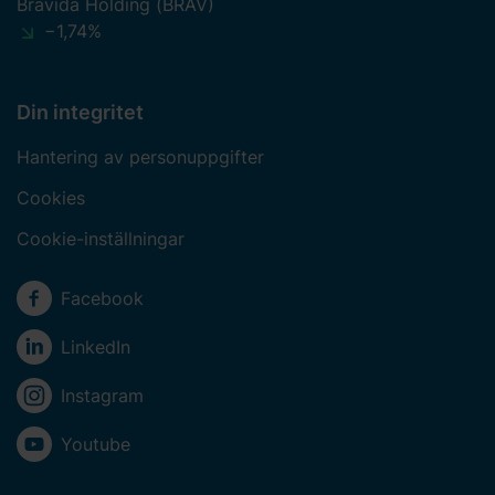
Bravida Holding (BRAV)
−1,74%
Lidköping
Linköping
Din integritet
Ljungby
Hantering av personuppgifter
Luleå
Cookies
Lund
Cookie-inställningar
Lycksele
Sociala medier
Långshyttan
Facebook
LinkedIn
M
Instagram
Malmö
Youtube
Malmö - Fire & Security