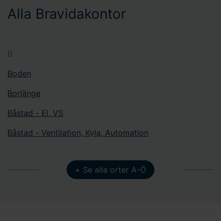
Alla Bravidakontor
B
Boden
Borlänge
Båstad - El, VS
Båstad - Ventilation, Kyla, Automation
E
+ Se alla orter A-Ö
Enköping Energi & Service
Eskilstuna