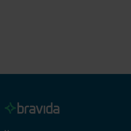
Bravida ansvarar för elentreprenaden i Pågens
nya bageri i Landskrona
Bravida Finland har fått i uppdrag av Tommy Allström
Byggproduktion AB att ansvara för elentreprenaden i
Pågens nya, toppmoderna bageri. Projektet är en av
Pågens största industriinvesteringar.