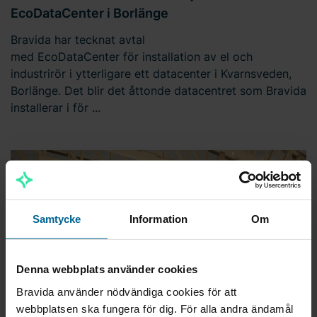
EcoDataCenter i Borlänge
Bravida har tecknat avtal
med EcoDataCenter för installation av el och
industrirör i ytterligare ett datacenter i Kvarnsveden,
Borlänge. Det blir det åttonde datacentret som Bravida
installerar i för ...
Samtycke
Information
Om
Denna webbplats använder cookies
Bravida använder nödvändiga cookies för att
webbplatsen ska fungera för dig. För alla andra ändamål