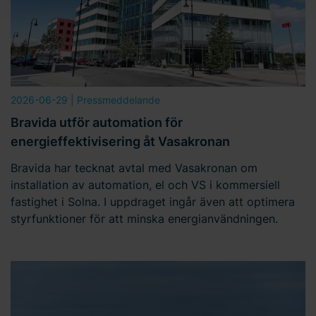
cookies och läs mer i vår
integritetspolicy
om hur vi
behandlar personuppgifter och hur du kan kontakta oss.
Ange ditt samtyckes-ID och datum för när du kontaktade
oss gällande ditt samtycke.
2026-06-29
| Pressmeddelande
Bravida utför automation för
energieffektivisering åt Vasakronan
Bravida har tecknat avtal med Vasakronan om
installation av automation, el och VS i kommersiell
fastighet i Solna. I uppdraget ingår även att optimera
styrfunktioner för att minska energianvändningen.