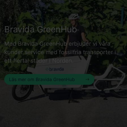
Bravida GreenHub
Med Bravida GreenHub erbjuder vi våra
kunder service med fossilfria transporter i
ett flertal städer i Norden.
Läs mer om Bravida GreenHub