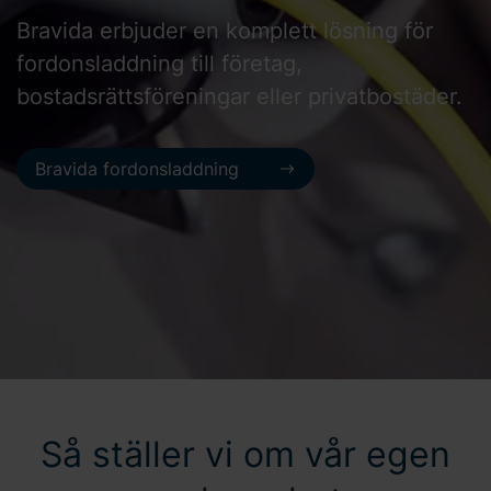
Bravida erbjuder en komplett lösning för
fordonsladdning till företag,
bostadsrättsföreningar eller privatbostäder.
Bravida fordonsladdning
Så ställer vi om vår egen