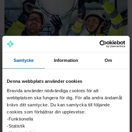
Samtycke
Information
Om
Denna webbplats använder cookies
Vi identifierar enkla energibesparande åtgärder
Bravida använder nödvändiga cookies för att
Det kan exempelvis handla om byte av gamla
webbplatsen ska fungera för dig. För alla andra ändamål
värmepumpar, ventilationsaggregat eller belysning till
krävs ditt samtycke. Du kan samtycka till följande
nya energieffektiva alternativ.
cookies som förbättrar din upplevelse:
-Funktionella
-Statistik