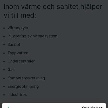
Inom värme och sanitet hjälper
vi till med:
Värme/kyla
Injustering av värmesystem
Sanitet
Tappvatten
Undercentraler
Gas
Kompetenssvetsning
Energioptimering
Industrirör.