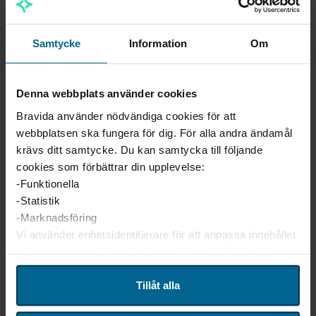
Kontakta ditt lokala Bravidakontor
Samtycke
Information
Om
Denna webbplats använder cookies
Bravida använder nödvändiga cookies för att
webbplatsen ska fungera för dig. För alla andra ändamål
krävs ditt samtycke. Du kan samtycka till följande
cookies som förbättrar din upplevelse:
-Funktionella
-Statistik
-Marknadsföring
Vi använder enhetsidentifierare för att anpassa innehållet
och annonserna till användarna, tillhandahålla funktioner
för sociala medier och analysera vår trafik. Vi
vidarebefordrar även sådana identifierare och annan
Tillåt alla
information från din enhet till de sociala medier och