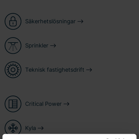
Säkerhetslösningar
Sprinkler
Teknisk fastighetsdrift
Critical Power
Kyla