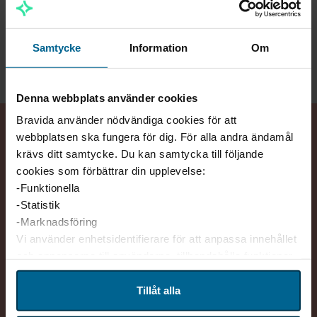
Kraft
Samtycke
Information
Om
Denna webbplats använder cookies
Bravida använder nödvändiga cookies för att
webbplatsen ska fungera för dig. För alla andra ändamål
krävs ditt samtycke. Du kan samtycka till följande
cookies som förbättrar din upplevelse:
-Funktionella
-Statistik
-Marknadsföring
Vi använder enhetsidentifierare för att anpassa innehållet
och annonserna till användarna, tillhandahålla funktioner
för sociala medier och analysera vår trafik. Vi
vidarebefordrar även sådana identifierare och annan
Tillåt alla
information från din enhet till de sociala medier och