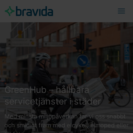
GreenHub – hållbara
servicetjänster i städer
Med minsta miljöpåverkan tar vi oss snabbt
och smidigt fram med elcykel, elmoped eller