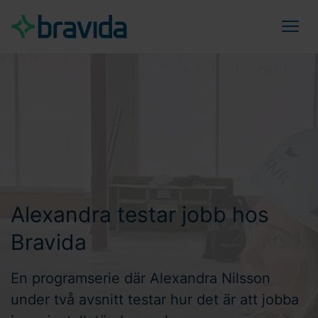
Alexandra testar jobb hos
Bravida
En programserie där Alexandra Nilsson
under två avsnitt testar hur det är att jobba