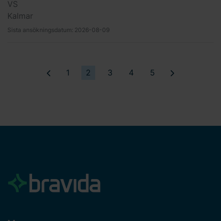
VS
Kalmar
Sista ansökningsdatum:
2026-08-09
1
2
3
4
5