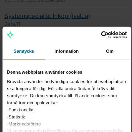
Sista ansökningsdatum:
2026-08-09
Systemspecialist Inköp (Ivalua)
Data/IT
Stockholm
Sista ansökningsdatum:
2026-08-17
Samtycke
Information
Om
BID Manager
Säkerhet
Sverige
Denna webbplats använder cookies
Sista ansökningsdatum:
2026-09-30
Bravida använder nödvändiga cookies för att webbplatsen
ska fungera för dig. För alla andra ändamål krävs ditt
Säljare Stockholm
samtycke. Du kan samtycka till följande cookies som
Säkerhet
förbättrar din upplevelse:
Stockholm
-Funktionella
-Statistik
Sista ansökningsdatum:
2026-08-30
-Marknadsföring
Vi använder enhetsidentifierare för att anpassa innehållet