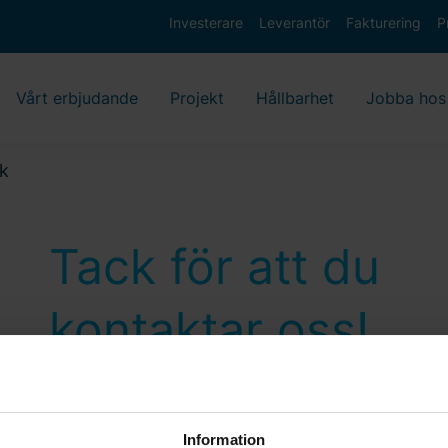
Investerare
Leverantör
Fakturering
P
Vårt erbjudande
Projekt
Hållbarhet
Jobba hos
k
Tack för att du
kontaktar oss!
Vi återkommer till dig så snart som möjl
Information