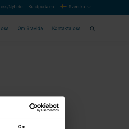
ress/Nyheter
Kundportalen
Svenska
 oss
Om Bravida
Kontakta oss
igt.
Om