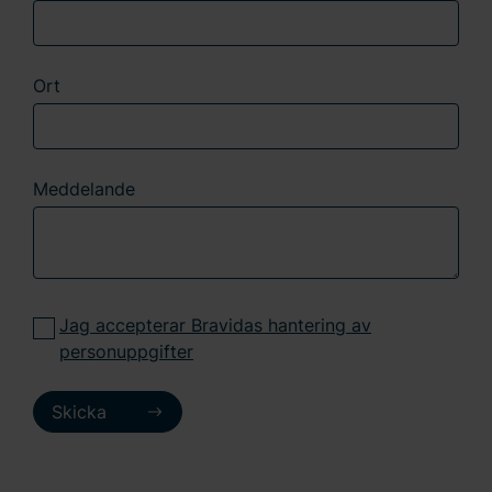
Ange ditt samtyckes-ID och datum för när du kontaktade
oss gällande ditt samtycke.
Ort
Meddelande
Jag accepterar Bravidas hantering av
personuppgifter
Skicka