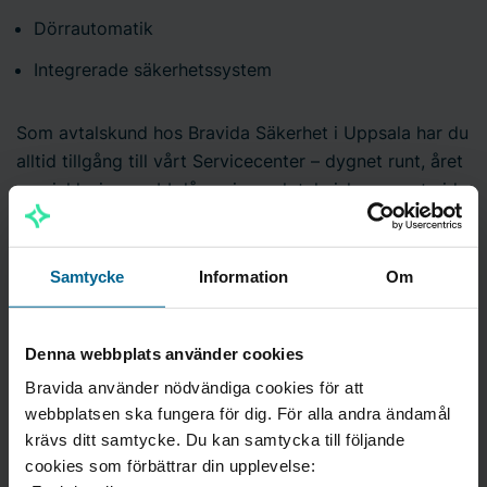
Dörrautomatik
Integrerade säkerhetssystem
Som avtalskund hos Bravida Säkerhet i Uppsala har du
alltid tillgång till vårt Servicecenter – dygnet runt, året
om, inklusive snabb låservice och teknisk support vid
akuta säkerhetsärenden!
Samtycke
Information
Om
Mer om våra lösningar för passerkontroll till
flerbostadshus (pdf)
Denna webbplats använder cookies
Läs mer om våra tjänster för låssystem (pdf)
Bravida använder nödvändiga cookies för att
webbplatsen ska fungera för dig. För alla andra ändamål
krävs ditt samtycke. Du kan samtycka till följande
cookies som förbättrar din upplevelse: