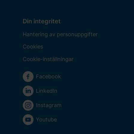
Din integritet
Hantering av personuppgifter
Cookies
Cookie-inställningar
Sociala medier
Facebook
LinkedIn
Instagram
Youtube