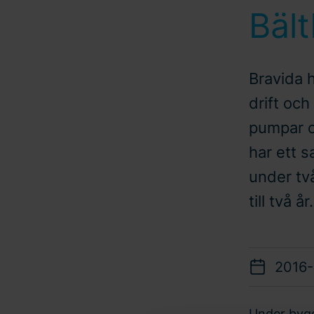
Bäl
Bravida 
drift och
pumpar o
har ett 
under två
till två år.
2016
Under bygg