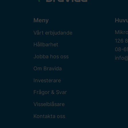
Meny
Huv
Mikr
Vårt erbjudande
126 
Hållbarhet
08-6
Jobba hos oss
info@
Om Bravida
Investerare
Frågor & Svar
Visselblåsare
Kontakta oss