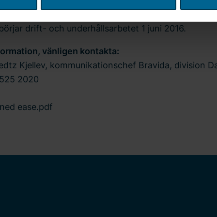
sen, teknisk direktör på Sund & Bælt A/S.
nuppgiftsansvarig för cookies och behandlingen av dina person
 läs mer i vår
integritetspolicy
om hur vi behandlar personuppgi
örjar drift- och underhållsarbetet 1 juni 2016.
 och datum för när du kontaktade oss gällande ditt samtycke.
formation, vänligen kontakta:
dtz Kjellev, kommunikationschef Bravida, division 
2525 2020
ned ease.pdf