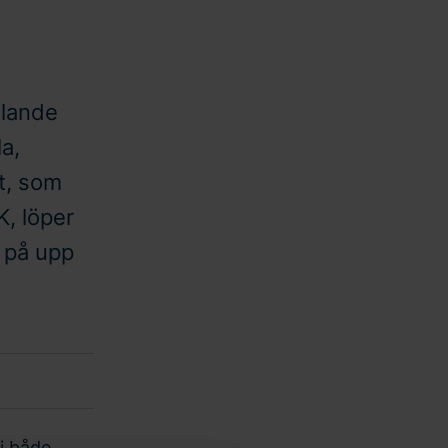
llande
la,
t, som
, löper
g på upp
i både