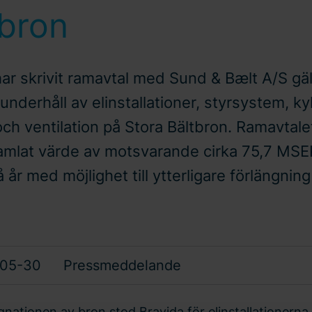
tbron
har skrivit ramavtal med Sund & Bælt A/S gä
 underhåll av elinstallationer, styrsystem, ky
ch ventilation på Stora Bältbron. Ramavtale
samlat värde av motsvarande cirka 75,7 MSEK
 år med möjlighet till ytterligare förlängnin
-05-30
Pressmeddelande
nationen av bron stod Bravida för elinstallationerna 