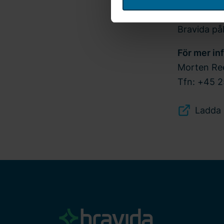
Fuhr Peder
Bravida Holding AB är perso
användningen av cookies och
Bravida påb
oss. Ange ditt samtyckes-ID
För mer in
Morten Ree
Tfn: +45 
Ladda 