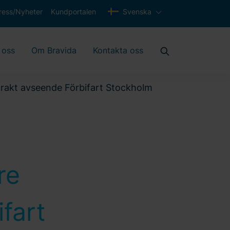
ress/Nyheter
Kundportalen
Svenska
 oss
Om Bravida
Kontakta oss
ntrakt avseende Förbifart Stockholm
re
fart