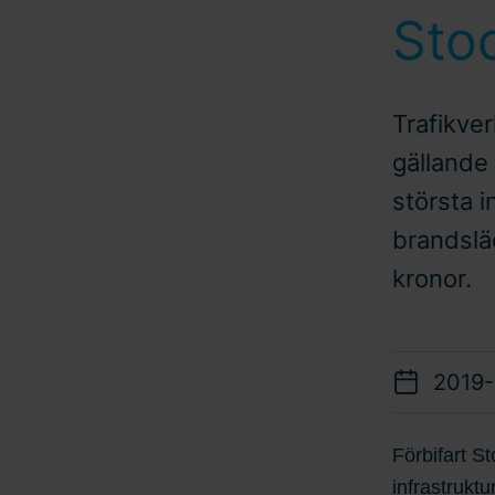
Sto
Trafikver
gällande
största i
brandsläc
kronor.
2019-
Förbifart S
infrastrukt