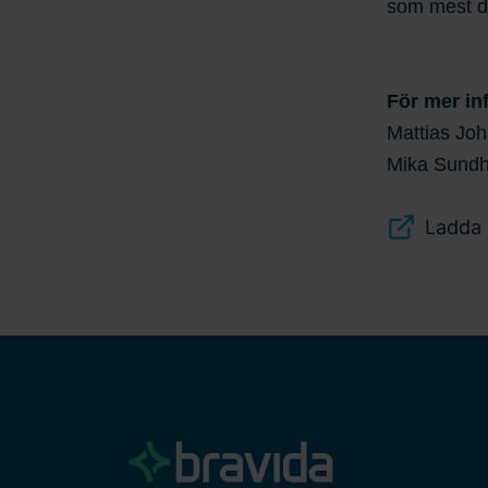
som mest dr
För mer in
Mattias Joh
Mika Sundho
Ladda 