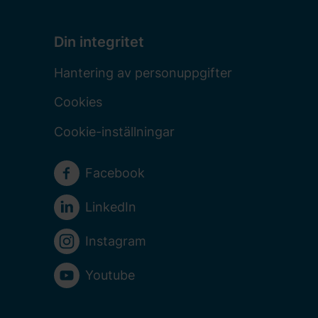
Din integritet
Hantering av personuppgifter
Cookies
Cookie-inställningar
Sociala medier
Facebook
LinkedIn
Instagram
Youtube