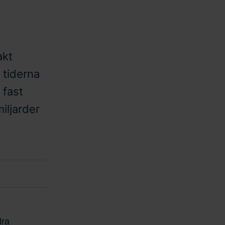
akt
 tiderna
 fast
iljarder
dra