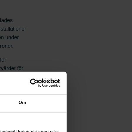
elades
stallationer
en under
ronor.
för
värdet för
n addera
ifart
Om
ppgifter för
betare,
 ändamål krävs ditt samtycke.