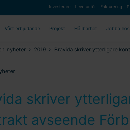
Investerare
Leverantör
Fakturering
P
Vårt erbjudande
Projekt
Hållbarhet
Jobba hos
ch nyheter
2019
Bravida skriver ytterligare ko
nyheter
ida skriver ytterliga
rakt avseende Förbi