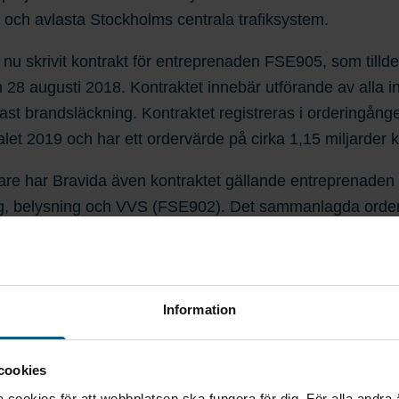
 och avlasta Stockholms centrala trafiksystem.
 nu skrivit kontrakt för entreprenaden FSE905, som tilld
 28 augusti 2018. Kontraktet innebär utförande av alla in
fast brandsläckning. Kontraktet registreras i orderingång
alet 2019 och har ett ordervärde på cirka 1,15 miljarder k
are har Bravida även kontraktet gällande entreprenaden 
ng, belysning och VVS (FSE902). Det sammanlagda order
ppgår till drygt 2,7 miljarder kronor.
ck vare vår storlek, kompetens och erfarenhet som vi ka
n av stora projekt till vår orderstock. Kontrakten för Förb
Information
drar till en stabil framtid för Bravida, spännande arbetsu
etare och ger Bravida möjlighet att rekrytera nya medar
cookies
das vd och koncernchef Mattias Johansson.
cookies för att webbplatsen ska fungera för dig. För alla andra