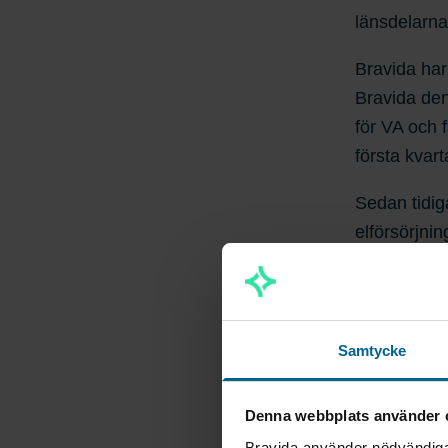
länsdelarna
Bravida har
Bravida den
för VA och 
första kvart
Sedan tidig
elförsörjni
kontrakten u
– Det är ta
den här type
Samtycke
Stockholm bi
våra medarb
Denna webbplats använder 
säger Bravi
Bravida använder nödvändiga 