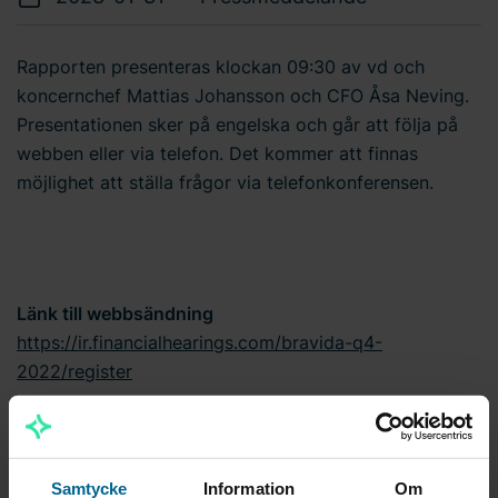
Rapporten presenteras klockan 09:30 av vd och
koncernchef Mattias Johansson och CFO Åsa Neving.
Presentationen sker på engelska och går att följa på
webben eller via telefon. Det kommer att finnas
möjlighet att ställa frågor via telefonkonferensen.
Länk till webbsändning
https://ir.financialhearings.com/bravida-q4-
2022/register
Telefonnummer för telefonkonferens
SE: +46-8-5051-6386
UK: +44-20-319-84884
Samtycke
Information
Om