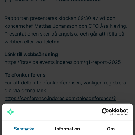
Rapporten presenteras klockan 09:30 av vd och
koncernchef Mattias Johansson och CFO Åsa Neving.
Presentationen sker på engelska och går att följa på
webben eller via telefon.
Länk till webbsändning
https://bravida.events.inderes.com/q1-report-2025
Telefonkonferens
För att delta i telefonkonferensen, vänligen registrera
dig via denna länk:
https://conference.inderes.com/teleconference/?
id=50050314
. Efter registreringen kommer du att få
telefonnummer och ett konferens-ID för att få tillgång
till konferensen. Det kommer finnas möjlighet att ställa
Samtycke
Information
Om
frågor via telefonkonferensen.