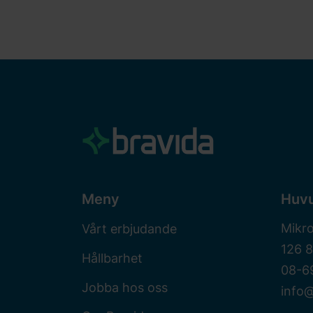
Meny
Huv
Mikr
Vårt erbjudande
126 
Hållbarhet
08-6
Jobba hos oss
info@