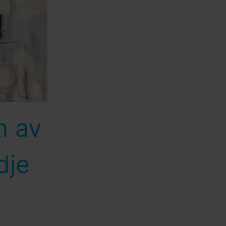
n av
dje