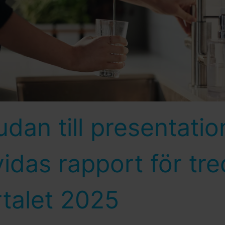
udan till presentatio
idas rapport för tre
rtalet 2025