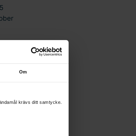
25
tober
Om
attias
elska och
 ändamål krävs ditt samtycke.