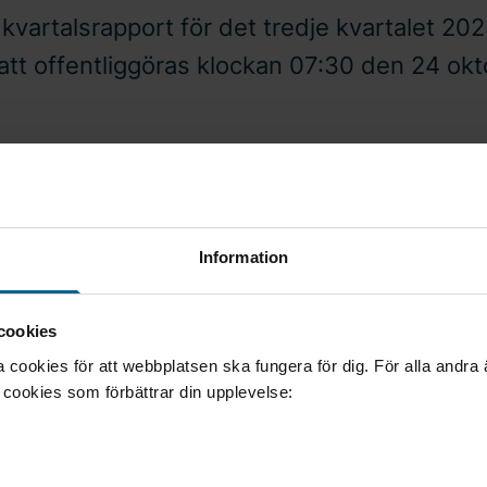
kvartalsrapport för det tredje kvartalet 20
tt offentliggöras klockan 07:30 den 24 ok
-10-06
Pressmeddelande
Information
presenteras klockan 09:00 av vd och koncernchef M
och CFO Petra Vranjes. Presentationen sker på eng
cookies
ja på webben eller via telefon.
cookies för att webbplatsen ska fungera för dig. För alla andra
e cookies som förbättrar din upplevelse:
webbsändning
avida.events.inderes.com/q3-report-2025
nferens