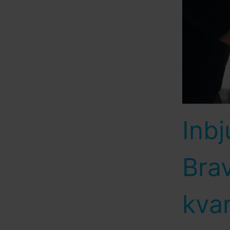
Inbj
Brav
kva