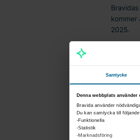
Bravidas 
kommer a
2025.
2025
Samtycke
Rapporten 
Johansson 
Denna webbplats använder 
går att föl
Bravida använder nödvändiga 
Du kan samtycka till följand
Länk till 
-Funktionella
https://br
-Statistik
-Marknadsföring
Telefonko