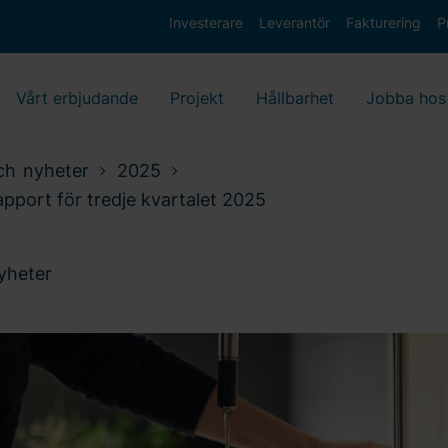
Investerare
Leverantör
Fakturering
P
Vårt erbjudande
Projekt
Hållbarhet
Jobba hos
ch nyheter
2025
rapport för tredje kvartalet 2025
nyheter