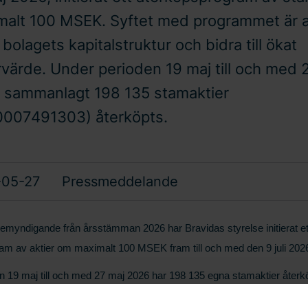
alt 100 MSEK. Syftet med programmet är a
bolagets kapitalstruktur och bidra till ökat
rvärde. Under perioden 19 maj till och med 
 sammanlagt 198 135 stamaktier
0007491303) återköpts.
-05-27
Pressmeddelande
emyndigande från årsstämman 2026 har Bravidas styrelse initierat et
am av aktier om maximalt 100 MSEK fram till och med den 9 juli 202
 19 maj till och med 27 maj 2026 har 198 135 egna stamaktier återkö
enomförts självständigt och utan påverkan från Bravida, av Skandina