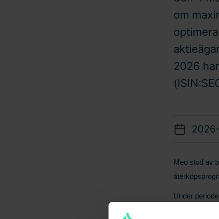
om maxim
optimera 
aktieäga
2026 har
(ISIN:SE
2026
Med stöd av b
återköpsprogr
Under perioden
återköp har g