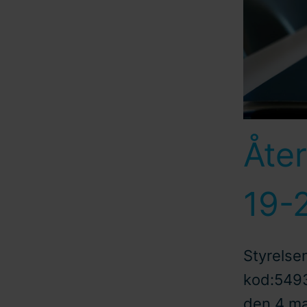
Åter
19-
Styrelsen
kod:549
den 4 ma