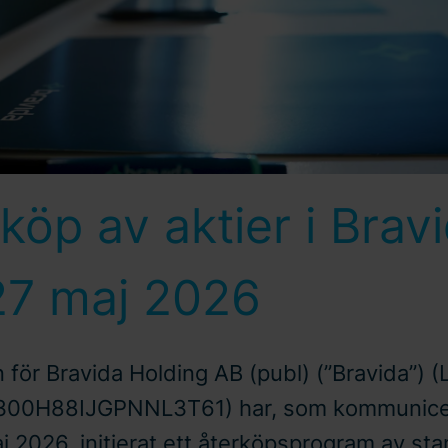
köp av aktier i Brav
27 maj 2026
 för Bravida Holding AB (publ) (”Bravida”) (
300H88IJG­PNNL3T61) har, som kommunic
j 2026, initierat ett återköpsprogram av sta