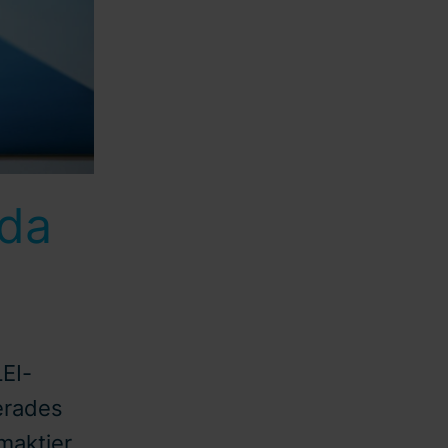
ida
LEI-
erades
maktier