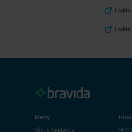
Ladda 
Ladda 
Meny
Huv
Mikr
Vårt erbjudande