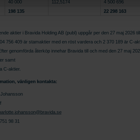
40 000
112,5174
4 500 696
 och datum för när du kontaktade oss gällande ditt samtycke.
198 135
22 298 163
ende aktier i Bravida Holding AB (publ) uppgår per den 27 maj 2026 ti
204 756 409 är stamaktier med en röst vardera och 2 370 189 är C-ak
Efter genomförda återköp innehar Bravida till och med den 27 maj 20
er samt
 C-aktier.
mation, vänligen kontakta:
e Johansson
f
arlotte.johansson@bravida.se
751 98 31