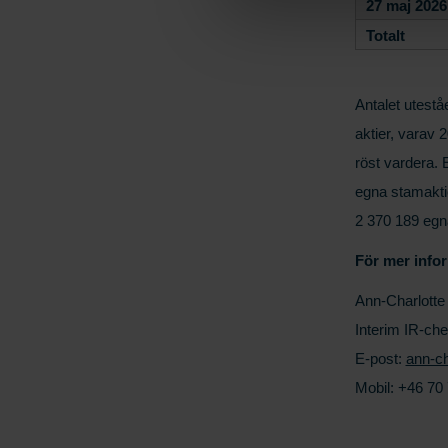
27 maj 2026
oss. Ange ditt samtyckes-ID
Totalt
Antalet utestå
aktier, varav 
röst vardera.
egna stamakti
2 370 189 egna
För mer infor
Ann-Charlott
Interim IR-che
E-post:
ann-ch
Mobil: +46 70