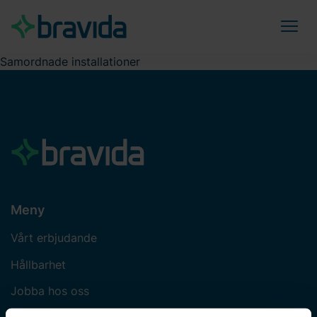
Samordnade installationer
Meny
Vårt erbjudande
Hållbarhet
Jobba hos oss
Om Bravida