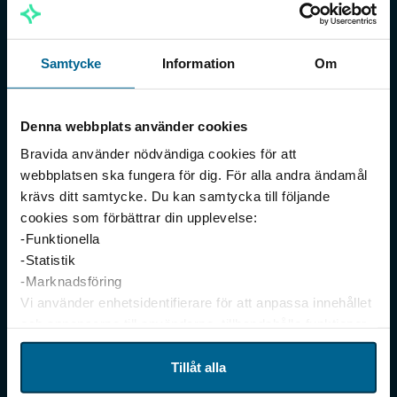
Investerare
Samtycke
Information
Om
Frågor & Svar
Visselblåsare
Denna webbplats använder cookies
Kontakta oss
Bravida använder nödvändiga cookies för att
webbplatsen ska fungera för dig. För alla andra ändamål
krävs ditt samtycke. Du kan samtycka till följande
Huvudkontor
cookies som förbättrar din upplevelse:
Mikrofonvägen 28
-Funktionella
126 81 Stockholm
-Statistik
08-695 20 00
-Marknadsföring
Vi använder enhetsidentifierare för att anpassa innehållet
info@bravida.se
och annonserna till användarna, tillhandahålla funktioner
för sociala medier och analysera vår trafik. Vi
vidarebefordrar även sådana identifierare och annan
Tillåt alla
Finansiell information
information från din enhet till de sociala medier och