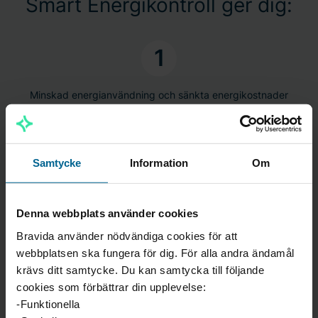
Smart Energikontroll ger dig:
1
Minskad energianvändning och sänkta energikostnader
2
Samtycke
Information
Om
Möjlighet för integration med dina befintliga fastighetssystem
3
Denna webbplats använder cookies
Bravida använder nödvändiga cookies för att
Realtidsövervakning, rapporter och analyser
webbplatsen ska fungera för dig. För alla andra ändamål
krävs ditt samtycke. Du kan samtycka till följande
4
cookies som förbättrar din upplevelse:
-Funktionella