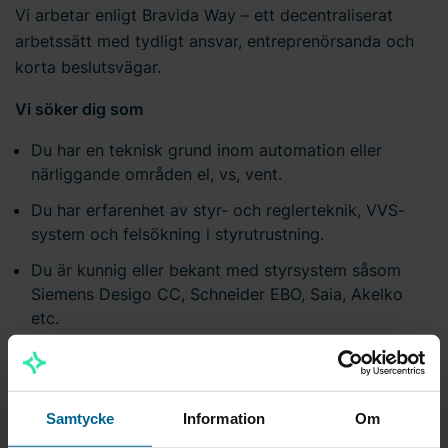
Vi arbetar enligt Bravida Way – ett decentraliserat
arbetssätt med tydligt ansvar, entreprenörsanda och
korta beslutsvägar.
Vi söker dig som
Du har en teknisk grund inom automation eller
närliggande områden el, vs, vent.
Du har erfarenhet av styr- och reglerteknik, VVS-
system och felsökning i styrutrustning.
Du är kunnig eller bekant med styrsystem såsom
Siemens Desigo CC, Schneider EBO, Saia, Akelko
etc.
Men det viktigaste för oss är hur du är som person.
Vi söker dig som är:
Samtycke
Information
Om