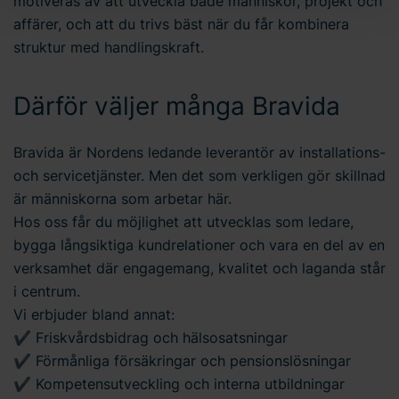
motiveras av att utveckla både människor, projekt och
dina personuppgifter. Läs mer
här
om användningen av
affärer, och att du trivs bäst när du får kombinera
cookies och läs mer i vår
integritetspolicy
om hur vi
struktur med handlingskraft.
behandlar personuppgifter och hur du kan kontakta oss.
Ange ditt samtyckes-ID och datum för när du kontaktade
oss gällande ditt samtycke.
Därför väljer många Bravida
Bravida är Nordens ledande leverantör av installations-
och servicetjänster. Men det som verkligen gör skillnad
är människorna som arbetar här.
Hos oss får du möjlighet att utvecklas som ledare,
bygga långsiktiga kundrelationer och vara en del av en
verksamhet där engagemang, kvalitet och laganda står
i centrum.
Vi erbjuder bland annat:
✔ Friskvårdsbidrag och hälsosatsningar
✔ Förmånliga försäkringar och pensionslösningar
✔ Kompetensutveckling och interna utbildningar