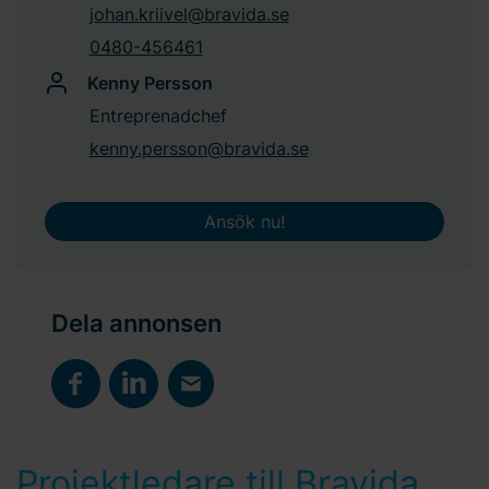
johan.kriivel@bravida.se
0480-456461
Kenny Persson
Entreprenadchef
kenny.persson@bravida.se
Ansök nu!
Dela annonsen
Projektledare till Bravida