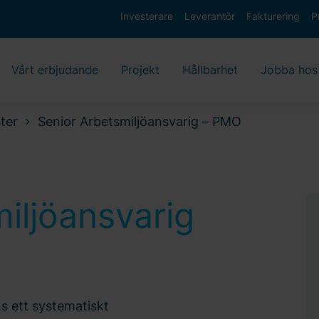
Investerare
Leverantör
Fakturering
P
Vårt erbjudande
Projekt
Hållbarhet
Jobba hos
ter
Senior Arbetsmiljöansvarig – PMO
iljöansvarig
s ett systematiskt