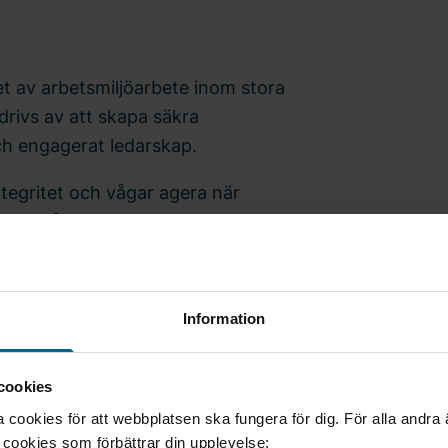
t av arbetsmiljöarbete inom stora
rivs av att skapa säkra
ch engagerat ledarskap.
ntegritet och vågar agera när
du förmågan att skapa förtroende,
rhetskultur tillsammans med
Information
miljöroll inom bygg-, industri-,
cookies
rn.
cookies för att webbplatsen ska fungera för dig. För alla andra
entreprenadprojekt, gärna
e cookies som förbättrar din upplevelse: