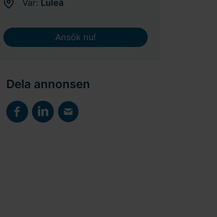
Var:
Luleå
Ansök nu!
Dela annonsen