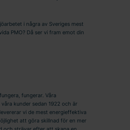
jöarbetet i några av Sveriges mest
vida PMO? Då ser vi fram emot din
 fungera, fungerar. Våra
 våra kunder sedan 1922 och är
 levererar vi de mest energieffektiva
jlighet att göra skillnad för en mer
d och strävar efter att skapa en