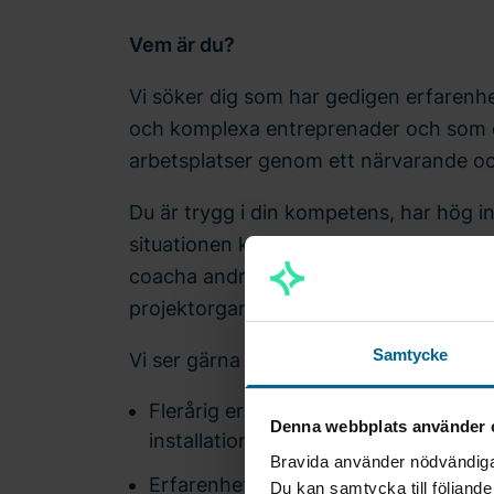
Vem är du?
Vi söker dig som har gedigen erfarenhe
och komplexa entreprenader och som d
arbetsplatser genom ett närvarande o
Du är trygg i din kompetens, har hög i
situationen kräver det. Samtidigt har 
coacha andra och bygga en stark säke
projektorganisationen.
Samtycke
Vi ser gärna att du har:
Flerårig erfarenhet i en senior arbets
Denna webbplats använder 
installations- eller infrastruktursekto
Bravida använder nödvändiga 
Erfarenhet från stora och komplexa 
Du kan samtycka till följand