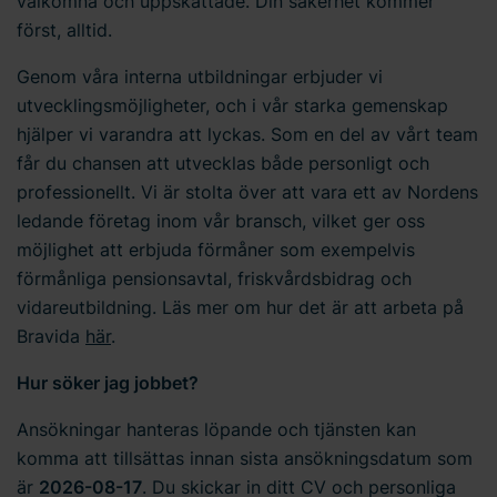
välkomna och uppskattade. Din säkerhet kommer
oss gällande ditt samtycke.
först, alltid.
Genom våra interna utbildningar erbjuder vi
utvecklingsmöjligheter, och i vår starka gemenskap
hjälper vi varandra att lyckas. Som en del av vårt team
får du chansen att utvecklas både personligt och
professionellt. Vi är stolta över att vara ett av Nordens
ledande företag inom vår bransch, vilket ger oss
möjlighet att erbjuda förmåner som exempelvis
förmånliga pensionsavtal, friskvårdsbidrag och
vidareutbildning. Läs mer om hur det är att arbeta på
Bravida
här
.
Hur söker jag jobbet?
Ansökningar hanteras löpande och tjänsten kan
komma att tillsättas innan sista ansökningsdatum som
är
2026-08-17
. Du skickar in ditt CV och personliga