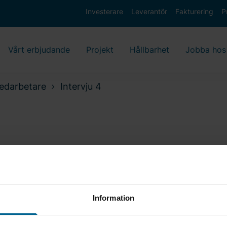
Investerare
Leverantör
Fakturering
P
Vårt erbjudande
Projekt
Hållbarhet
Jobba hos
edarbetare
Intervju 4
Information