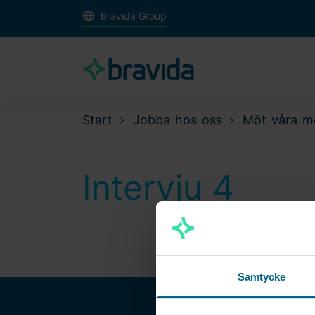
Bravida Group
Start
Jobba hos oss
Möt våra m
Intervju 4
Samtycke