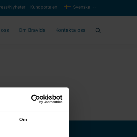
ress/Nyheter
Kundportalen
Svenska
 oss
Om Bravida
Kontakta oss
Om