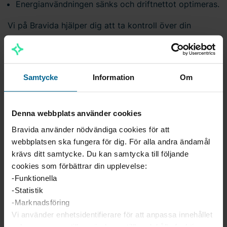
Energianvändningen sänks och driftnettot optimeras.
Vi på Bravida hjälper dig att ta kontroll över din
fastighet – oavsett om det gäller nybyggnation,
modernisering eller uppgradering av befintliga system.
Med vår kompetens inom automation skapar vi
lösningar som är både framtidssäkra och anpassade
Samtycke
Information
Om
efter dina behov.
Denna webbplats använder cookies
Vill du veta mer?
Bravida använder nödvändiga cookies för att
Kontakta våra automationstekniker, så berättar vi mer
webbplatsen ska fungera för dig. För alla andra ändamål
om hur vi kan automatisera din fastighet!
krävs ditt samtycke. Du kan samtycka till följande
cookies som förbättrar din upplevelse:
-Funktionella
-Statistik
-Marknadsföring
Vi använder enhetsidentifierare för att anpassa innehållet
och annonserna till användarna, tillhandahålla funktioner