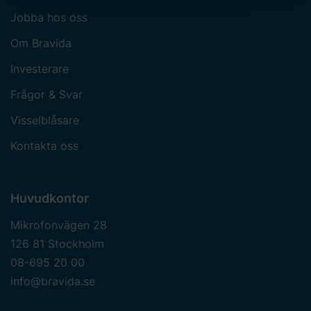
dina personuppgifter. Läs mer
här
om användningen av
Jobba hos oss
cookies och läs mer i vår
integritetspolicy
om hur vi
Om Bravida
behandlar personuppgifter och hur du kan kontakta oss.
Ange ditt samtyckes-ID och datum för när du kontaktade
Investerare
oss gällande ditt samtycke.
Frågor & Svar
Visselblåsare
Kontakta oss
Huvudkontor
Mikrofonvägen 28
126 81 Stockholm
08-695 20 00
info@bravida.se