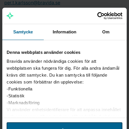
per.t.karlsson@bravida.se
016-16 73 43
Kjell Pettersson
Samtycke
Information
Om
Serviceledare
kjell.pettersson@bravida.se
016-16 73 34
Denna webbplats använder cookies
Fredrik Ekström
Bravida använder nödvändiga cookies för att
Filiachef Entreprenad
webbplatsen ska fungera för dig. För alla andra ändamål
fredrik.ekstrom@bravida.se
krävs ditt samtycke. Du kan samtycka till följande
016-16 73 54
cookies som förbättrar din upplevelse:
-Funktionella
-Statistik
För beställning, support och
-Marknadsföring
Vi använder enhetsidentifierare för att anpassa innehållet
felanmälan
och annonserna till användarna, tillhandahålla funktioner
för sociala medier och analysera vår trafik. Vi