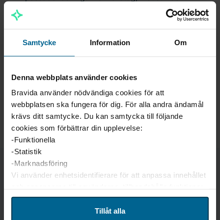
fastigheter
Samtycke
Information
Om
Behöver du en pålitlig partner för
elinstallation och service?
Hör av dig till oss så hittar vi den bästa lösningen för
Denna webbplats använder cookies
din fastighet!
Bravida använder nödvändiga cookies för att
webbplatsen ska fungera för dig. För alla andra ändamål
krävs ditt samtycke. Du kan samtycka till följande
cookies som förbättrar din upplevelse:
-Funktionella
-Statistik
-Marknadsföring
Vi använder enhetsidentifierare för att anpassa innehållet
Kontakt
och annonserna till användarna, tillhandahålla funktioner
för sociala medier och analysera vår trafik. Vi
Andreas Kortelainen
vidarebefordrar även sådana identifierare och annan
Tillåt alla