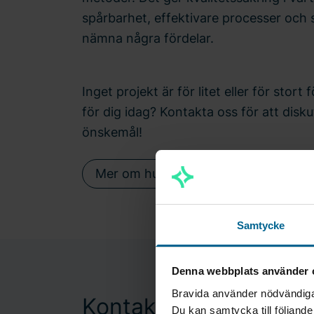
spårbarhet, effektivare processer och s
nämna några fördelar.
Inget projekt är för litet eller för stort
för dig idag? Kontakta oss för att disk
önskemål!
Mer om hur vi på Bravida jobbar med 
Samtycke
Denna webbplats använder 
Bravida använder nödvändiga 
Kontakt
Du kan samtycka till följand