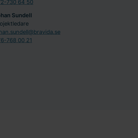
72-730 64 50
han Sundell
ojektledare
han.sundell@bravida.se
6-768 00 21