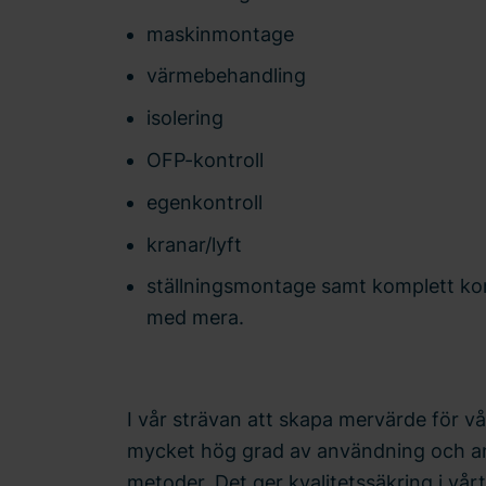
maskinmontage
värmebehandling
isolering
OFP-kontroll
egenkontroll
kranar/lyft
ställningsmontage samt komplett ko
med mera.
I vår strävan att skapa mervärde för vå
mycket hög grad av användning och anp
metoder. Det ger kvalitetssäkring i vårt