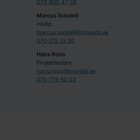
073-805 47 29
Marcus Sundell
Inköp
marcus.sundell@bravida.se
070-215 13 30
Hans Roos
Projektledare
hans.roos@bravida.se
070-779 50 03