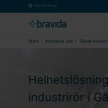
Bravida Group
Start
Kontakta oss
Gävle-Industr
Helhetslösnin
industrirör i G