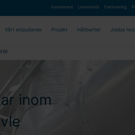
Investerare
Leverantör
Fakturering
P
Vårt erbjudande
Projekt
Hållbarhet
Jobba hos
irör
gar inom
ävle