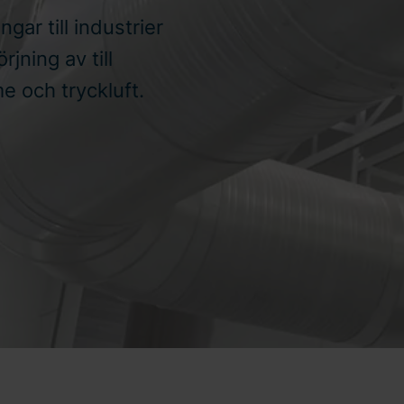
gar till industrier
rjning av till
e och tryckluft.