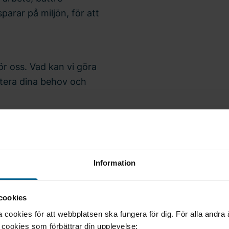
parar på miljön, för att
 för oss. Vad kan vi göra
utera dina behov och
industrirör
Information
cookies
cookies för att webbplatsen ska fungera för dig. För alla andra
e cookies som förbättrar din upplevelse: