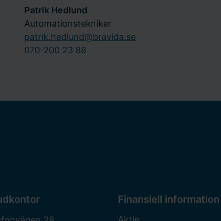
Patrik Hedlund
Automationstekniker
patrik.hedlund@bravida.se
070-200 23 88
udkontor
Finansiell information
Aktie
ofonvägen 28