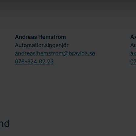
 och datum för när du kontaktade oss gällande ditt samtycke.
Andreas Hemström
Ax
Automationsingenjör
Au
andreas.hemstrom@bravida.se
ax
076-324 02 23
0
nd