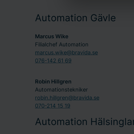
oss. Ange ditt samtyckes-ID
Automation Gävle
Marcus Wike
Filialchef Automation
marcus.wike@bravida.se
076-142 61 69
Robin Hillgren
Automationstekniker
robin.hillgren@bravida.se
070-214 15 19
Automation Hälsingla