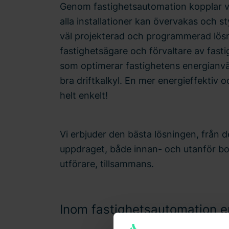
Genom fastighetsautomation kopplar vi
alla installationer kan övervakas och s
väl projekterad och programmerad lösni
fastighetsägare och förvaltare av fast
som optimerar fastighetens energianv
bra driftkalkyl. En mer energieffektiv 
helt enkelt!
Vi erbjuder den bästa lösningen, från de
uppdraget, både innan- och utanför bo
utförare, tillsammans.
Inom fastighetsautomation er