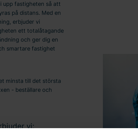
 upp fastigheten så att
tyras på distans. Med en
ng, erbjuder vi
igheten ett totalåtagande
ändning och ger dig en
och smartare fastighet
t minsta till det största
xen - beställare och
bjuder vi: