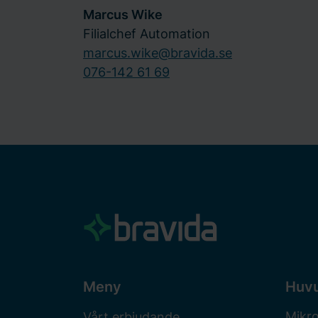
Marcus Wike
Filialchef Automation
marcus.wike@bravida.se
076-142 61 69
Meny
Huv
Mikr
Vårt erbjudande