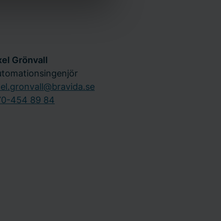
el Grönvall
tomationsingenjör
el.gronvall@bravida.se
70-454 89 84