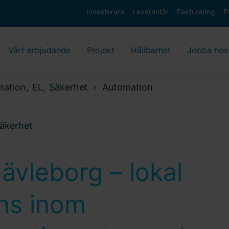
Investerare
Leverantör
Fakturering
P
Vårt erbjudande
Projekt
Hållbarhet
Jobba hos
ation, EL, Säkerhet
Automation
Säkerhet
ävleborg – lokal
ns inom