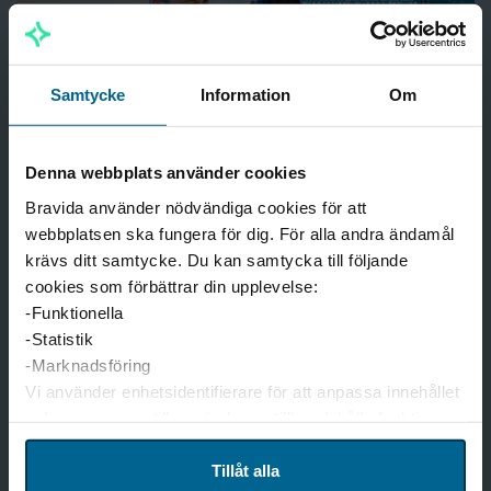
Samtycke
Information
Om
Denna webbplats använder cookies
Bravida använder nödvändiga cookies för att
webbplatsen ska fungera för dig. För alla andra ändamål
krävs ditt samtycke. Du kan samtycka till följande
cookies som förbättrar din upplevelse:
Konkreta lösningar på god
-Funktionella
teoretisk grund
-Statistik
-Marknadsföring
Vi använder enhetsidentifierare för att anpassa innehållet
För att ta reda på energiåtgången i kundens
och annonserna till användarna, tillhandahålla funktioner
verksamhet, gör vi en energikartläggning.
för sociala medier och analysera vår trafik. Vi
Energideklarationen är ett dokument som ligger till
vidarebefordrar även sådana identifierare och annan
Tillåt alla
grund för att se hur mycket värme och varmvatten