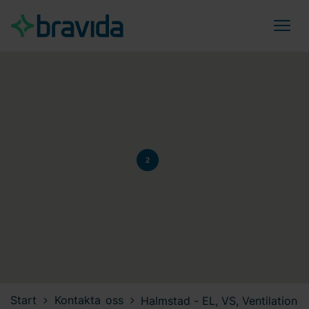
2
Start
Kontakta oss
Halmstad - EL, VS, Ventilation