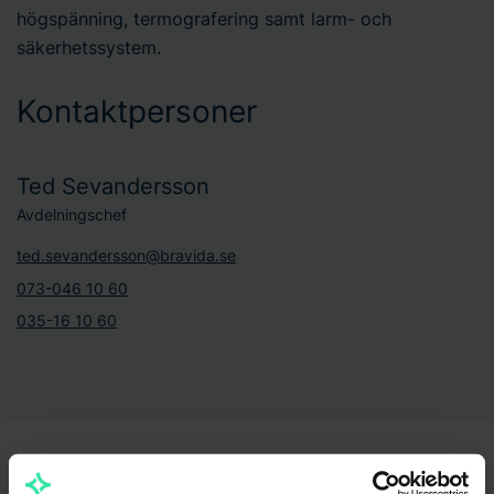
högspänning, termografering samt larm- och
säkerhetssystem.
Kontaktpersoner
Ted Sevandersson
Avdelningschef
ted.sevandersson@bravida.se
073-046 10 60
035-16 10 60
VS - SERVICE