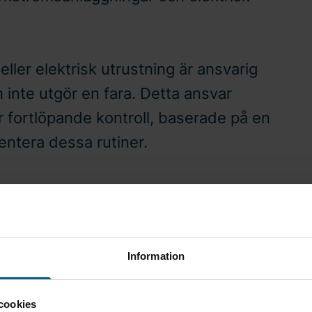
ller elektrisk utrustning är ansvarig
ch inte utgör en fara. Detta ansvar
ör fortlöpande kontroll, baserade på en
ntera dessa rutiner.
Information
cookies