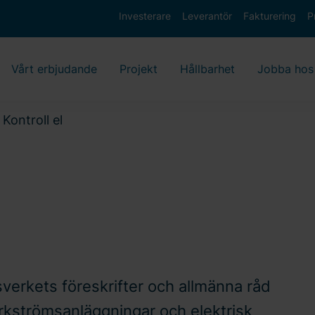
Investerare
Leverantör
Fakturering
P
Vårt erbjudande
Projekt
Hållbarhet
Jobba hos
Kontroll el
verkets föreskrifter och allmänna råd
rkströmsanläggningar och elektrisk