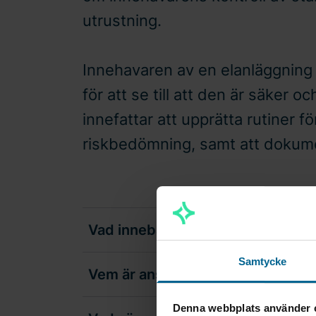
utrustning.
Innehavaren av en elanläggning e
för att se till att den är säker o
innefattar att upprätta rutiner f
riskbedömning, samt att dokume
Vad innebär ELSÄK-FS 2022:3?
Samtycke
Vem är ansvarig?
Denna webbplats använder 