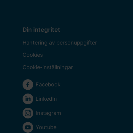
Din integritet
Hantering av personuppgifter
Cookies
Cookie-inställningar
Sociala medier
Facebook
LinkedIn
Instagram
Youtube