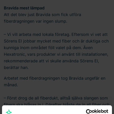
Bravida mest lämpad
Att det blev just Bravida som fick utföra
fiberdragningen var ingen slump.
– Vi vill arbeta med lokala företag. Eftersom vi vet att
Sörens El jobbar mycket med fiber och är duktiga och
kunniga inom området föll valet på dem. Även
Hexatronic, vars produkter vi använt till installationen,
rekommenderade att vi skulle använda Sörens El,
berättar han.
Arbetet med fiberdragningen tog Bravida ungefär en
månad.
– Först drog de all fiberdukt, alltså själva slangen som
fibern ska blåsas in i. Därefter blåste de in all fiber och
gjorde hela kopplingen. I början var vi väldigt