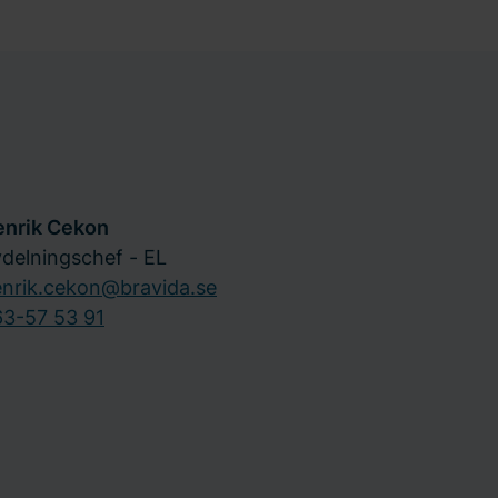
enrik Cekon
delningschef - EL
nrik.cekon@bravida.se
3-57 53 91