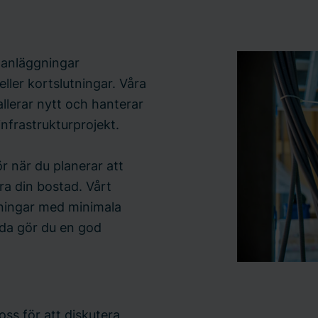
lanläggningar
ller kortslutningar. Våra
allerar nytt och hanterar
 infrastrukturprojekt.
ör när du planerar att
ra din bostad. Vårt
gningar med minimala
ida gör du en god
oss för att diskutera