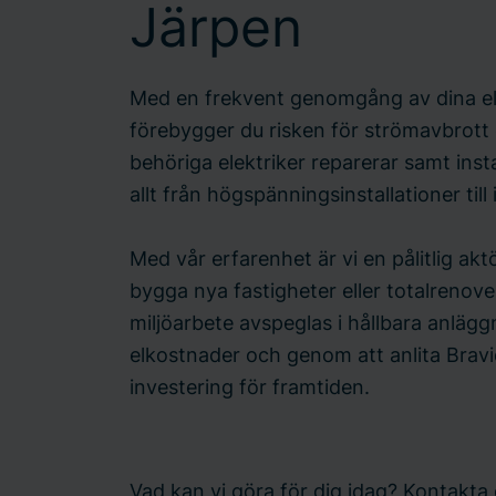
Järpen
Med en frekvent genomgång av dina e
förebygger du risken för strömavbrott e
behöriga elektriker reparerar samt inst
allt från högspänningsinstallationer till
Med vår erfarenhet är vi en pålitlig akt
bygga nya fastigheter eller totalrenove
miljöarbete avspeglas i hållbara anläg
elkostnader och genom att anlita Brav
investering för framtiden.
Vad kan vi göra för dig idag? Kontakta 