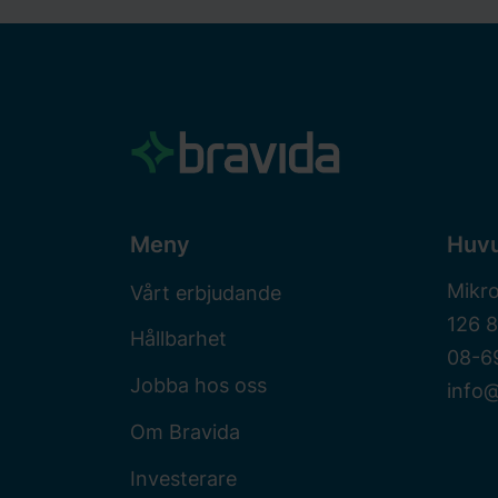
Meny
Huv
Mikr
Vårt erbjudande
126 
Hållbarhet
08-6
Jobba hos oss
info@
Om Bravida
Investerare