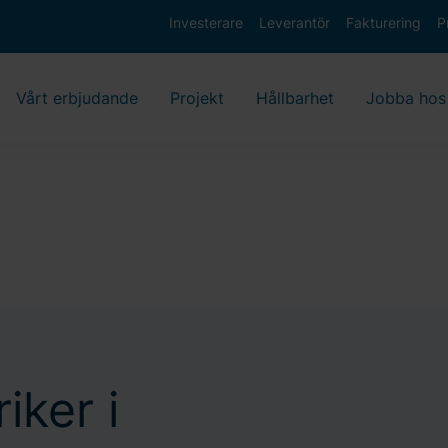
Investerare
Leverantör
Fakturering
P
Vårt erbjudande
Projekt
Hållbarhet
Jobba hos
iker i