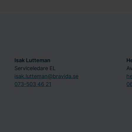
Isak Lutteman
H
Serviceledare EL
Av
isak.lutteman@bravida.se
he
073-503 46 21
06