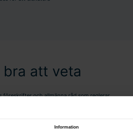
– bra att veta
 föreskrifter och allmänna råd som reglerar
arkströmsanläggningar och elektrisk utrustning.
 anläggningen eller utrustningen är säker och
år att, utifrån en genomförd riskbedömning, ta
Information
 att dokumentera dessa rutiner.