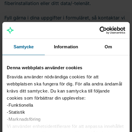
fiberinstallation eller ditt data/-telenät.
Fyll gärna i dina uppgifter i formuläret, så kontaktar vi
dig.
Förnamn
Samtycke
Information
Om
Efternamn
Denna webbplats använder cookies
Bravida använder nödvändiga cookies för att
webbplatsen ska fungera för dig. För alla andra ändamål
krävs ditt samtycke. Du kan samtycka till följande
Telefon
cookies som förbättrar din upplevelse:
-Funktionella
-Statistik
E-post
-Marknadsföring
Vi använder enhetsidentifierare för att anpassa innehållet