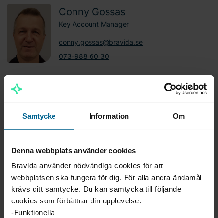
Conny Gossas
Key Account Manager
conny.gossas@bravida.se
073-988 60 30
Viktor Andersson
Projektledare
Samtycke
Information
Om
viktor.x.andersson@bravida.se
073-988 01 52
Denna webbplats använder cookies
Johan Hellman
Bravida använder nödvändiga cookies för att
Projektledare
webbplatsen ska fungera för dig. För alla andra ändamål
krävs ditt samtycke. Du kan samtycka till följande
johan.hellman@bravida.se
cookies som förbättrar din upplevelse:
073-988 85 98
-Funktionella