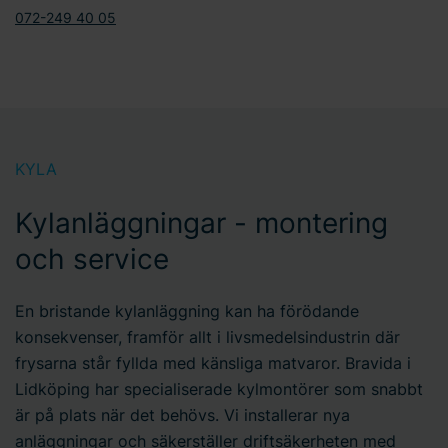
oss gällande ditt samtycke.
072-249 40 05
KYLA
Kylanläggningar - montering
och service
En bristande kylanläggning kan ha förödande
konsekvenser, framför allt i livsmedelsindustrin där
frysarna står fyllda med känsliga matvaror. Bravida i
Lidköping har specialiserade kylmontörer som snabbt
är på plats när det behövs. Vi installerar nya
anläggningar och säkerställer driftsäkerheten med