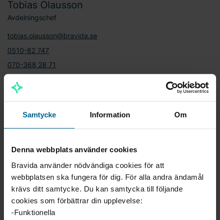
Tobias Olausson
Avdelningschef
tobias.olausson@bravida.se
0510-82 747
070-368 28 71
Ingemar Granath
Projektledare
Samtycke
Information
Om
ingemar.granath@bravida.se
0510-827 13
Denna webbplats använder cookies
070-662 80 30
Bravida använder nödvändiga cookies för att
webbplatsen ska fungera för dig. För alla andra ändamål
krävs ditt samtycke. Du kan samtycka till följande
Peter Algotsson
cookies som förbättrar din upplevelse:
Projektledare
-Funktionella