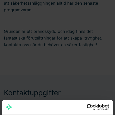
att säkerhetsanläggningen alltid har den senaste
programvaran.
Grunden är ett brandskydd och idag finns det
fantastiska förutsättningar för att skapa trygghet.
Kontakta oss när du behöver en säker fastighet!
Kontaktuppgifter
Christer Elfström
Avdelningschef