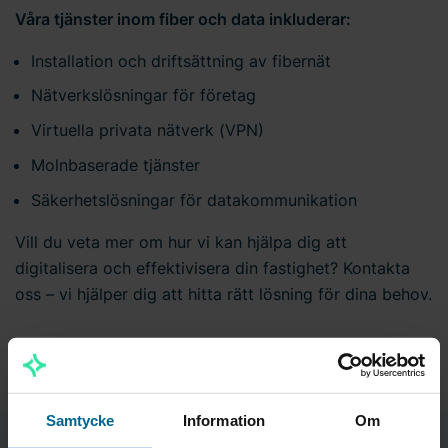
Våra tjänster inom fiber och data inkluderar:
Installation och driftsättning av fibernät
Nätverkslösningar för företag
Virtuella privata nätverk (VPN)
Molnbaserade tjänster
Säkerhetslösningar för datakommunikation
Vill du veta mer om hur vi kan hjälpa dig att
digitalisera och effektivisera din fastighet? Kontakta
oss – vi hjälper dig att hitta rätt lösning för dina behov.
Samtycke
Information
Om