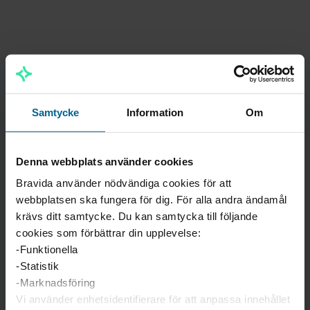
Skadejour
Samtycke
Information
Om
TELEFON
Denna webbplats använder cookies
040-14 50 00
Bravida använder nödvändiga cookies för att
AKUTA ÄRENDEN (BEMANNAS AV SECURITAS)
webbplatsen ska fungera för dig. För alla andra ändamål
020-222 211
krävs ditt samtycke. Du kan samtycka till följande
cookies som förbättrar din upplevelse:
Jour Kyla/Ventilation
-Funktionella
-Statistik
TELEFON
-Marknadsföring
040-14 56 99
Vi använder enhetsidentifierare för att anpassa innehållet