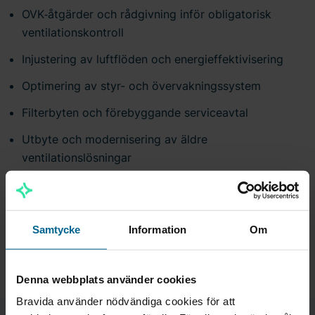
OVK‑åtgärder och rådgivning inför obligatorisk
ventilationskontroll
Injustering av luftflöden och energieffektivisering
Optimering av styr- och övervakningssystem
Filterbyten och förebyggande serviceavtal
Utbyte och modernisering av äldre
ventilationslösningar
Få hjälp med din ventilationslösning, kontakta oss
idag!
Samtycke
Information
Om
Denna webbplats använder cookies
Bravida använder nödvändiga cookies för att